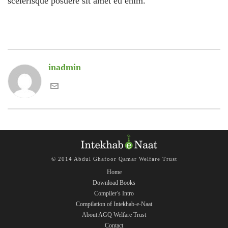
scelerisque posuere sit amet eu enim.
inadmin
© 2014 Abdul Ghafoor Qamar Welfare Trust
Home
Download Books
Compiler’s Intro
Compilation of Intekhab-e-Naat
About AGQ Welfare Trust
Contact