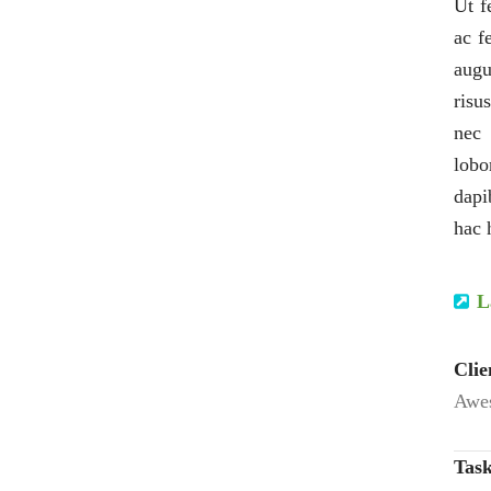
Ut f
ac fe
augu
risu
nec 
lobo
dapi
hac 
L
Clie
Awes
Task