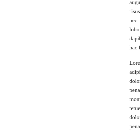
augu
risu
nec 
lobo
dapi
hac 
Lo
adip
dol
pen
mont
tetu
dol
pena