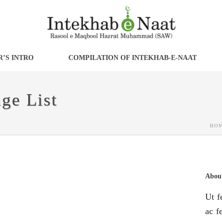
’S INTRO
COMPILATION OF INTEKHAB-E-NAAT
age List
HO
About
Ut f
ac fe