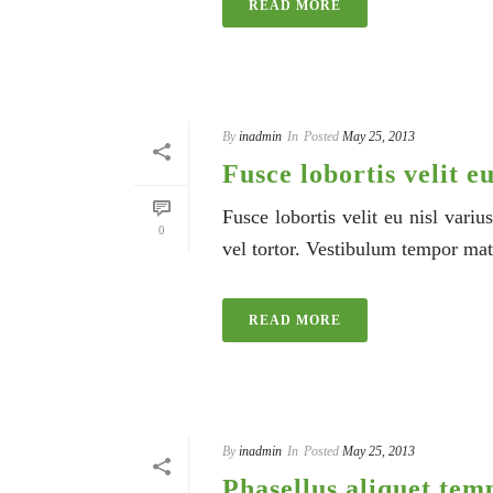
READ MORE
By
inadmin
In
Posted
May 25, 2013
Fusce lobortis velit eu
Fusce lobortis velit eu nisl variu
0
vel tortor. Vestibulum tempor matti
READ MORE
By
inadmin
In
Posted
May 25, 2013
Phasellus aliquet tem