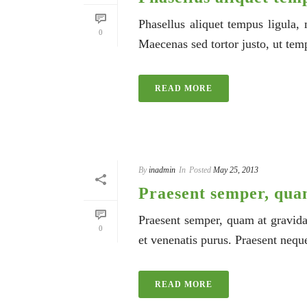
Phasellus aliquet tempus ligula,
0
Maecenas sed tortor justo, ut tem
READ MORE
By
inadmin
In
Posted
May 25, 2013
Praesent semper, qua
Praesent semper, quam at gravida
0
et venenatis purus. Praesent neque
READ MORE