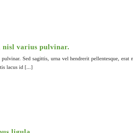
 nisl varius pulvinar.
s pulvinar. Sed sagittis, urna vel hendrerit pellentesque, erat
s lacus id [...]
pus ligula